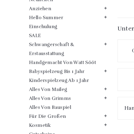
Anziehen

Hello Summer

Einschulung
Unter
SALE
Schwangerschaft &

Erstausstattung
Handgemacht Von Watt Sööt
Babyspielzeug Bis 1 Jahr

Kinderspielzeug Ab 1 Jahr
Alles Von Maileg

Alles Von Grimms

Alles Von Bauspiel
Han
Für Die Großen

Kosmetik
