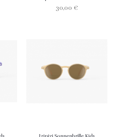
30,00 €
ids
Izipizi Sonnenbrille Kids