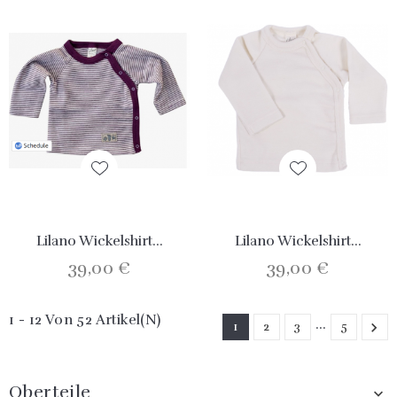
Lilano Wickelshirt...
Lilano Wickelshirt...
39,00 €
39,00 €
1 - 12 Von 52 Artikel(n)
…
1
2
3
5

Oberteile
