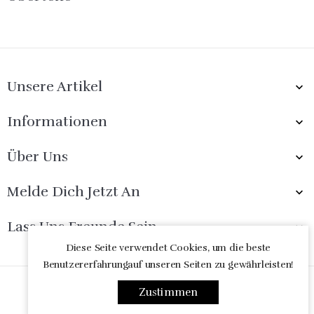
Unsere Artikel

Informationen

Über Uns

Melde Dich Jetzt An

Lass Uns Freunde Sein

Diese Seite verwendet Cookies, um die beste
Benutzererfahrungauf unseren Seiten zu gewährleisten!
© 2026 - online-shop von PrestaShop™
Zustimmen