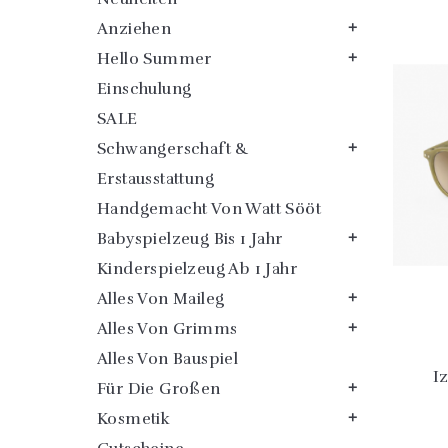
Anziehen

Hello Summer

Einschulung
SALE
Schwangerschaft &

Erstausstattung
Handgemacht Von Watt Sööt
Babyspielzeug Bis 1 Jahr

Kinderspielzeug Ab 1 Jahr
Alles Von Maileg

Alles Von Grimms

Alles Von Bauspiel
I
Für Die Großen

Kosmetik
