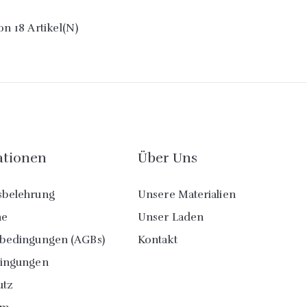
Von 18 Artikel(n)
ationen
Über Uns
sbelehrung
Unsere Materialien
ne
Unser Laden
sbedingungen (AGBs)
Kontakt
dingungen
utz