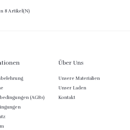
on 8 Artikel(n)
ationen
Über Uns
sbelehrung
Unsere Materialien
ne
Unser Laden
sbedingungen (AGBs)
Kontakt
dingungen
utz
um