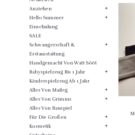
Anziehen

Hello Summer

Einschulung
SALE
Schwangerschaft &

Erstausstattung
Handgemacht Von Watt Sööt
Babyspielzeug Bis 1 Jahr

Kinderspielzeug Ab 1 Jahr
Alles Von Maileg

Alles Von Grimms

Alles Von Bauspiel
Mi
Für Die Großen

Kosmetik
