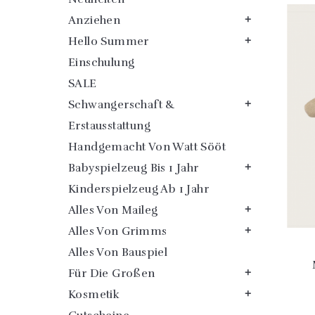
Anziehen

Hello Summer

Einschulung
SALE
Schwangerschaft &

Erstausstattung
Handgemacht Von Watt Sööt
Babyspielzeug Bis 1 Jahr

Kinderspielzeug Ab 1 Jahr
Alles Von Maileg

Alles Von Grimms

Alles Von Bauspiel
Für Die Großen

Kosmetik
