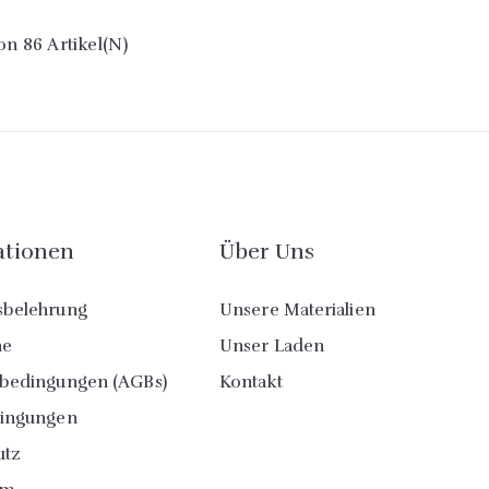
Von 86 Artikel(n)
ationen
Über Uns
sbelehrung
Unsere Materialien
ne
Unser Laden
sbedingungen (AGBs)
Kontakt
dingungen
utz