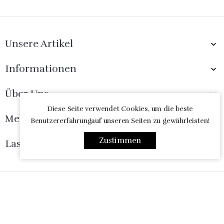
Unsere Artikel

Informationen

Über Uns

Diese Seite verwendet Cookies, um die beste
Melde Dich Jetzt An

Benutzererfahrungauf unseren Seiten zu gewährleisten!
Zustimmen
Lass Uns Freunde Sein

© 2026 - online-shop von PrestaShop™