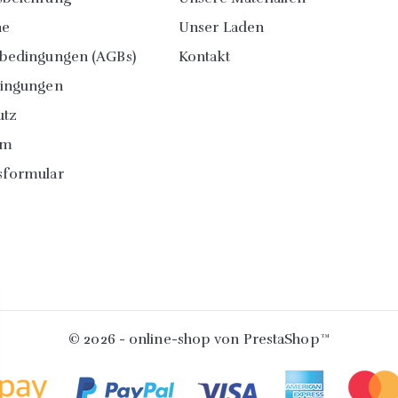
ne
Unser Laden
sbedingungen (AGBs)
Kontakt
dingungen
utz
um
sformular
© 2026 - online-shop von PrestaShop™