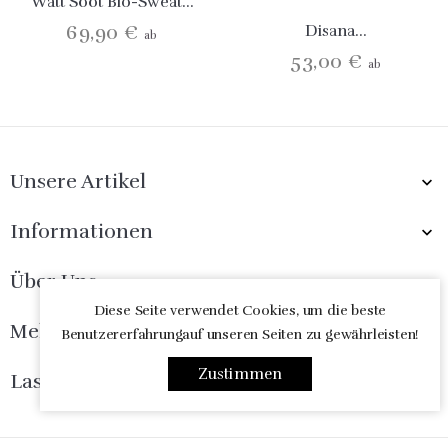
Watt Sööt Bio-Sweat...
69,90 €
Disana...
ab
53,00 €
ab
Unsere Artikel

Informationen

Über Uns

Diese Seite verwendet Cookies, um die beste
Melde Dich Jetzt An

Benutzererfahrungauf unseren Seiten zu gewährleisten!
Zustimmen
Lass Uns Freunde Sein
