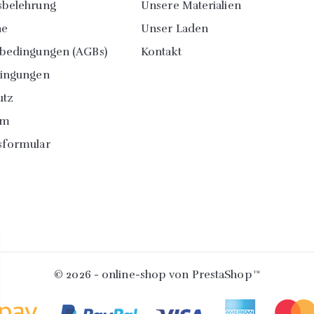
sbelehrung
Unsere Materialien
ne
Unser Laden
sbedingungen (AGBs)
Kontakt
dingungen
utz
um
sformular
© 2026 - online-shop von PrestaShop™