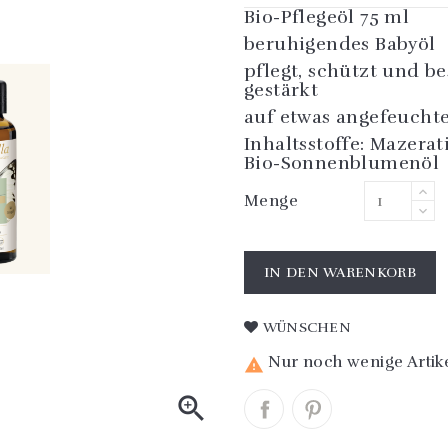
Bio-Pflegeöl 75 ml
beruhigendes Babyöl
pflegt, schützt und be
gestärkt
auf etwas angefeuchte
Inhaltsstoffe: Mazera
Bio-Sonnenblumenöl
Menge
IN DEN WARENKORB
WÜNSCHEN
Nur noch wenige Artike

