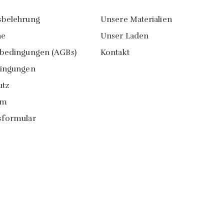
sbelehrung
Unsere Materialien
ne
Unser Laden
sbedingungen (AGBs)
Kontakt
dingungen
utz
um
sformular
© 2026 - online-shop von PrestaShop™