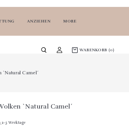
ATTUNG
ANZIEHEN
MORE
WARENKORB
(0)
n `Natural Camel´
 Wolken `Natural Camel´
n
2-5 Werktage