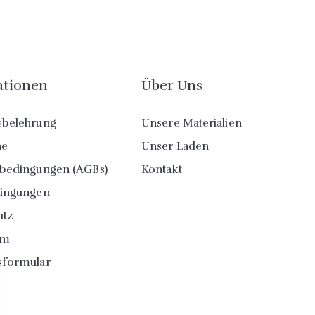
ationen
Über Uns
sbelehrung
Unsere Materialien
ne
Unser Laden
sbedingungen (AGBs)
Kontakt
dingungen
utz
um
sformular