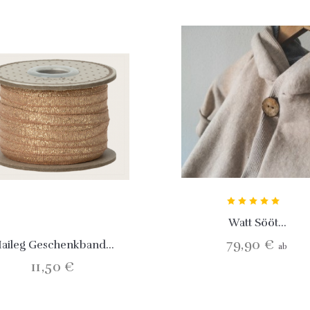
Watt Sööt...
79,90 €
aileg Geschenkband...
ab
11,50 €