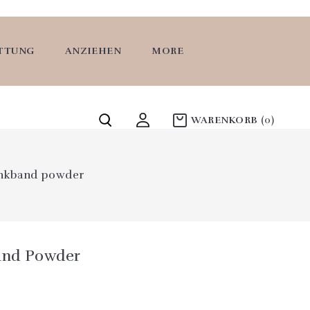
ATTUNG
ANZIEHEN
MORE
WARENKORB
(0)
enkband powder
and Powder