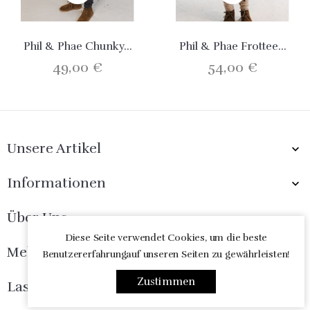
Phil & Phae Chunky...
Phil & Phae Frottee...
49,00 €
54,00 €
Unsere Artikel

Informationen

Über Uns

Diese Seite verwendet Cookies, um die beste
Melde Dich Jetzt An

Benutzererfahrungauf unseren Seiten zu gewährleisten!
Zustimmen
Lass Uns Freunde Sein
